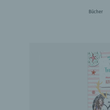
/werke/mein-ultimativ-kreativer-adventskalender/gebunden/97835
Bücher