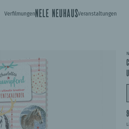
22506205
Verfilmungen
Veranstaltungen
N
U
L