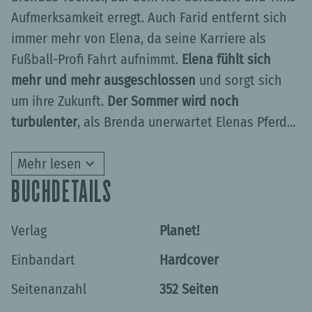
Aufmerksamkeit erregt. Auch Farid entfernt sich
immer mehr von Elena, da seine Karriere als
Fußball-Profi Fahrt aufnimmt.
Elena fühlt sich
mehr und mehr ausgeschlossen
und sorgt sich
um ihre Zukunft.
Der Sommer wird noch
turbulenter
, als Brenda unerwartet Elenas Pferd
Lenzi kauft. Wird Elena ihren Weg finden und ihre
Von den Fans sehnsüchtig erwartet: der neue
Träume verwirklichen
Mehr lesen
können?
Band der Bestseller-Serie.
BUCHDETAILS
In dieser Serie bereits erschienen:
Verlag
Planet!
Elena – Gegen alle Hindernisse (1)
Einbandart
Hardcover
Elena – Sommer der Entscheidung (2)
Seitenanzahl
352 Seiten
Elena – Das Geheimnis der Oaktree-Farm (3)