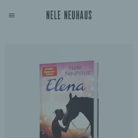
/werke/lebe-deinen-traum/gebunden/9783522508018
Hidden Text